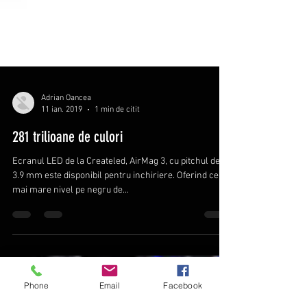
Adrian Oancea
11 ian. 2019
1 min de citit
281 trilioane de culori
Ecranul LED de la Createled, AirMag 3, cu pitchul de
3.9 mm este disponibil pentru inchiriere. Oferind cel
mai mare nivel pe negru de...
Phone
Email
Facebook