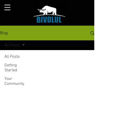
Blog
All Posts
All Posts
Getting
Started
Your
Community