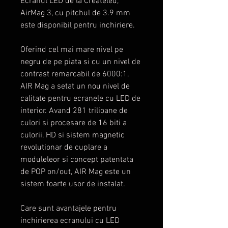
Ecranul LED de la Createled,
AirMag 3, cu pitchul de 3.9 mm
este disponibil pentru inchiriere.
Oferind cel mai mare nivel pe
negru de pe piata si cu un nivel de
contrast remarcabil de 6000:1,
AIR Mag a setat un nou nivel de
calitate pentru ecranele cu LED de
interior. Avand 281 trilioane de
culori si procesare de 16 biti a
culorii, HD si sistem magnetic
revolutionar de cuplare a
moduleleor si concept patentata
de POP on/out, AIR Mag este un
sistem foarte usor de instalat.
Care sunt avantajele pentru
inchirierea ecranului cu LED