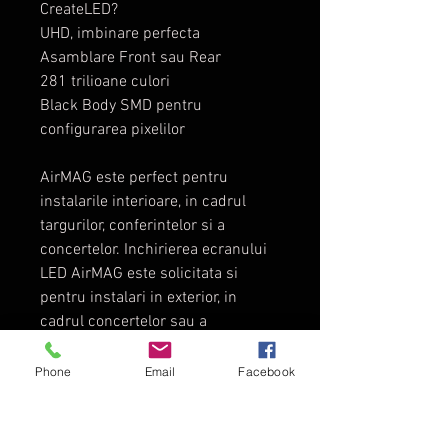
CreateLED?
UHD, imbinare perfecta
Asamblare Front sau Rear
281 trilioane culori
Black Body SMD pentru
configurarea pixelilor
AirMAG este perfect pentru
instalarile interioare, in cadrul
targurilor, conferintelor si a
concertelor. Inchirierea ecranului
LED AirMAG este solicitata si
pentru instalari in exterior, in
cadrul concertelor sau a
festivitatilor nationale.
Phone
Email
Facebook
Detalii Tehnice