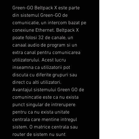
Green-GO Beltpack X este parte
din sistemul Green-GO de
comunicatie, un intercom bazat pe
conexiune Ethernet. Beltpack X
poate folosi 32 de canale, un
canaal audio de program si un
extra canal pentru comunicarea
utilizatorului. Acest lucru
inseamna ca utilizatorii pot
discuta cu diferite grupuri sau
direct cu alti utilizatori.
Avantajul sistemului Green GO de
comunincatie este ca nu exista
punct singular de intrerupere
pentru ca nu exista unitate
centrala care mentine intregul
sistem. O matrice centrala sau
router de sistem nu sunt