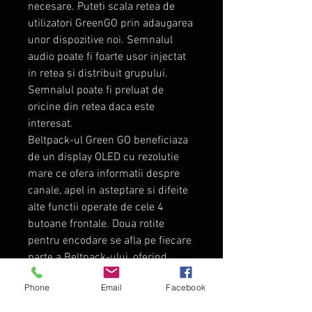
necesare. Puteti scala retea de
utilizatori GreenGO prin adaugarea
unor dispozitive noi. Semnalul
audio poate fi foarte usor injectat
in retea si distribuit grupului.
Semnalul poate fi preluat de
oricine din retea daca este
interesat.
Beltpack-ul Green GO beneficiaza
de un display OLED cu rezolutie
mare ce ofera informatii despre
canale, apel in asteptare si difeite
alte functii operate de cele 4
butoane frontale. Doua rotite
pentru encodare se afla pe fiecare
parte a Beltpack-ului, oferind
avantaj atat pentru cei dreptaci cat
Phone
Email
Facebook
si pentru stangaci.
Beltapck X este alimentat printr-o