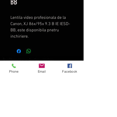
BB
Lentila video profesionala de la
Canon, XJ 86x/95x 9.3 B IE IESD-
BB, este disponibila pnetru
inchiriere.
TopDirector - Audio - Video
Director Web Gratuit
-
Phone
Email
Facebook
Prelucrarea Datelor
Blog
Accesories
-
Video
-
Grip
-
Lenses
-