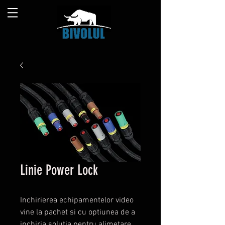
Linie Power Lock
Inchirierea echipamentelor video
vine la pachet si cu optiunea de a
inchiria solutia pentru alimetare