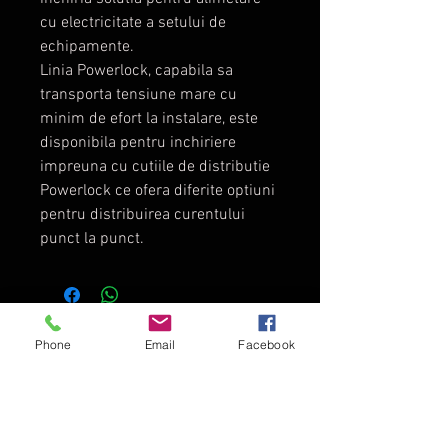
cu electricitate a setului de
echipamente.
Linia Powerlock, capabila sa
transporta tensiune mare cu
minim de efort la instalare, este
disponibila pentru inchiriere
impreuna cu cutiile de distributie
Powerlock ce ofera diferite optiuni
pentru distribuirea curentului
punct la punct.
TopDirector - Audio - Video
Phone
Email
Facebook
Director Web Gratuit
-