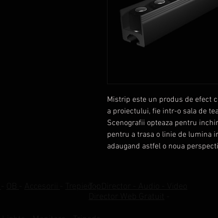
Mistrip este un produs de efect c
a proiectului, fie intr-o sala de t
Scenografii opteaza pentru inchir
pentru a trasa o linie de lumina i
adaugand astfel o noua perspecti
r
-
OB
-
Accesorii
-
Trepied
TopDirector - Audio - Video
-
Director Web Gratuit
-