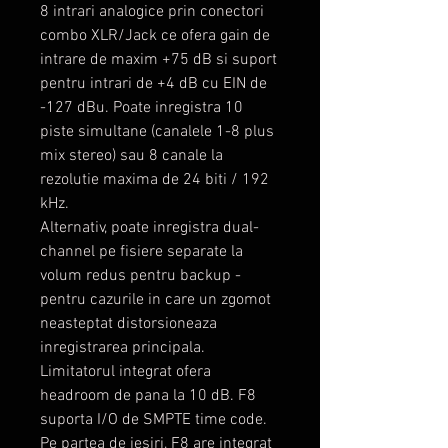
8 intrari analogice prin conectori
combo XLR/Jack ce ofera gain de
intrare de maxim +75 dB si suport
pentru intrari de +4 dB cu EIN de
-127 dBu. Poate inregistra 10
piste simultane (canalele 1-8 plus
mix stereo) sau 8 canale la
rezolutie maxima de 24 biti / 192
kHz.
Alternativ, poate inregistra dual-
channel pe fisiere separate la
volum redus pentru backup -
pentru cazurile in care un zgomot
neasteptat distorsioneaza
inregistrarea principala.
Limitatorul integrat ofera
headroom de pana la 10 dB. F8
suporta I/O de SMPTE time code.
Pe partea de iesiri, F8 are integrat