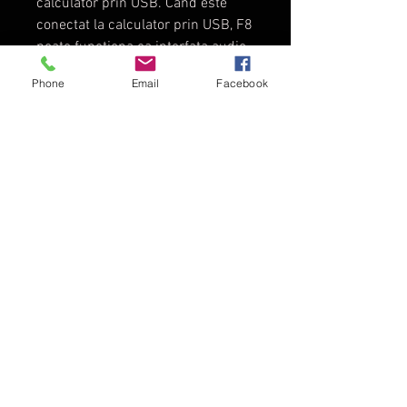
calculator prin USB. Cand este
conectat la calculator prin USB, F8
poate functiona ca interfata audio
in configuratii de 2 in/ 2 out sau 8
Phone
Email
Facebook
in/ 4 out. Microfonul integrat
permite adaugarea de
memorii/notite vocale, iar tonul
slate poate fi folosit pentru
confirmarea nivelelor specifice. F8
poate fi folosit cu capsulele de
microfoane de la Zoom.
TopDirector - Audio - Video
Director Web Gratuit
-