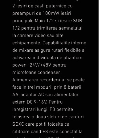
2 iesiri de casti puternice cu
preampuri de 100mW, iesiri
principale Main 1/2 si iesire SUB
1/2 pentru trimiterea semnalului
la camere video sau alte
echipamente. Capabilitatile interne
de mixare asigura rutari flexibile si
activarea individuala de phantom
power +24V/+48V pentru
microfoane condenser.
Alimentarea recorderului se poate
face in trei moduri: prin 8 baterii
AA, adaptor AC sau alimentator
extern DC 9-16V. Pentru
inregistrari lungi, F8 permite
folosirea a doua sloturi de carduri
SDXC care pot fi folosite ca
cititoare cand F8 este conectat la