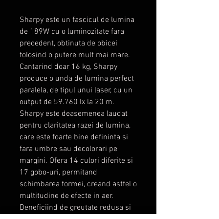
Sharpy este un fascicul de lumina
de 189W cu o luminozitate fara
precedent, obtinuta de obicei
folosind o putere mult mai mare.
Cantarind doar 16 kg, Sharpy
produce o unda de lumina perfect
paralela, de tipul unui laser, cu un
output de 59.760 lx la 20 m.
Sharpy este deasemenea laudat
pentru claritatea razei de lumina,
care este foarte bine defininta si
fara umbre sau decolorari pe
margini. Ofera 14 culori diferite si
17 gobo-uri, permitand
schimbarea formei, creand astfel o
multitudine de efecte in aer.
Beneficiind de greutate redusa si